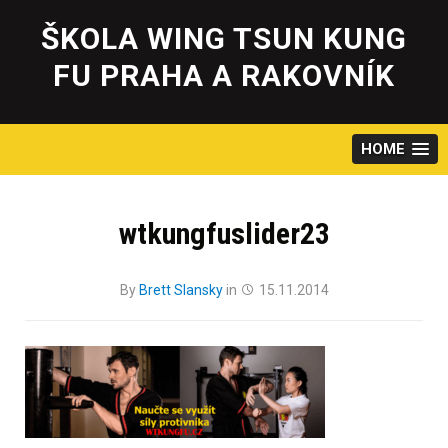
Skip
to
ŠKOLA WING TSUN KUNG
content
FU PRAHA A RAKOVNÍK
HOME
wtkungfuslider23
By
Brett Slansky
in
15.11.2014