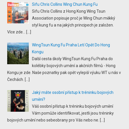
Sifu Chris Collins Wing Chun Kung Fu
Sifu Chris Collins z Hong Kong Wing Tsun
Association popisuje proč je Wing Chun měkký
styl kung fu a na jakých principech je založen.
Více zde...
[…]
WingTsun Kung Fu Praha Letí Opět Do Hong
Kongu
Další cesta školy WingTsun Kung Fu Praha do
kolébky bojových umění a akčních filmů - Hong
Kongu je zde. Naše poznatky pak opět vylepší výuku WT u nás v
Čechách.
[…]
Jaký máte osobní přístup k tréninku bojových
umění?
Váš osobní přístup k tréninku bojových umění
Vám pomůže identifikovat, jestli jsou tréninky
bojových umění nebo sebeobrany pro Vás nebo ne.
[…]