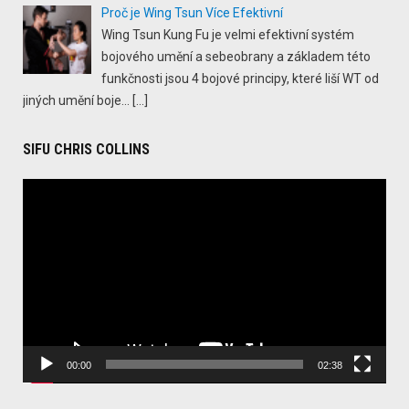
Proč je Wing Tsun Více Efektivní
Wing Tsun Kung Fu je velmi efektivní systém
bojového umění a sebeobrany a základem této
funkčnosti jsou 4 bojové principy, které liší WT od
jiných umění boje...
[…]
SIFU CHRIS COLLINS
Video
Player
00:00
02:38