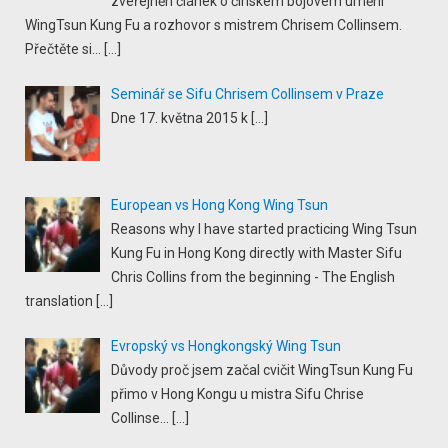
zveřejněn článek o čínském bojovém umění
WingTsun Kung Fu a rozhovor s mistrem Chrisem Collinsem.
Přečtěte si...
[…]
Seminář se Sifu Chrisem Collinsem v Praze
Dne 17. května 2015 k
[…]
European vs Hong Kong Wing Tsun
Reasons why I have started practicing Wing Tsun
Kung Fu in Hong Kong directly with Master Sifu
Chris Collins from the beginning - The English
translation
[…]
Evropský vs Hongkongský Wing Tsun
Důvody proč jsem začal cvičit WingTsun Kung Fu
přimo v Hong Kongu u mistra Sifu Chrise
Collinse...
[…]