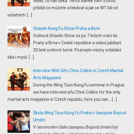
vědět, co vás čeká. Tento článek vám trochu
přiblíží co můžete očekávat a jak se WT liší od
ostatních.
[…]
Shaolin Kung Fu Show Praha a Brno
Světová Shaolin Show se po 7 letech vrací do
Prahy a Brna v České republice a oslaví jubilejní
20 leté světové turné. Poznejte mistry ovládání
těla i mysli.
[…]
Interview With Sifu Chris Collins in Czech Martial
Arts Magazine
During the Wing Tsun Kung Fu seminar in Prague,
we have intervied sifu Chris Collins for the only
martial arts magazine in Czech republic, here you can...
[…]
Škola Wing Tsun Kung Fu Praha v časopise Bojová
Umění
V červnovém čísle časopisu Bojová Umění byl