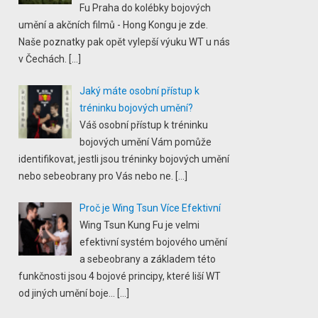
Fu Praha do kolébky bojových
umění a akčních filmů - Hong Kongu je zde.
Naše poznatky pak opět vylepší výuku WT u nás
v Čechách.
[…]
Jaký máte osobní přístup k
tréninku bojových umění?
Váš osobní přístup k tréninku
bojových umění Vám pomůže
identifikovat, jestli jsou tréninky bojových umění
nebo sebeobrany pro Vás nebo ne.
[…]
Proč je Wing Tsun Více Efektivní
Wing Tsun Kung Fu je velmi
efektivní systém bojového umění
a sebeobrany a základem této
funkčnosti jsou 4 bojové principy, které liší WT
od jiných umění boje...
[…]