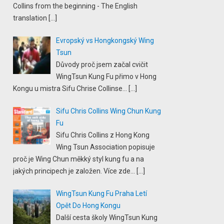
Collins from the beginning - The English
translation
[…]
Evropský vs Hongkongský Wing
Tsun
Důvody proč jsem začal cvičit
WingTsun Kung Fu přimo v Hong
Kongu u mistra Sifu Chrise Collinse...
[…]
Sifu Chris Collins Wing Chun Kung
Fu
Sifu Chris Collins z Hong Kong
Wing Tsun Association popisuje
proč je Wing Chun měkký styl kung fu a na
jakých principech je založen. Více zde...
[…]
WingTsun Kung Fu Praha Letí
Opět Do Hong Kongu
Další cesta školy WingTsun Kung