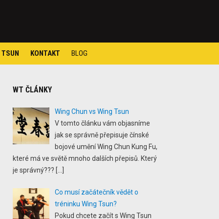
 TSUN
KONTAKT
BLOG
WT ČLÁNKY
Wing Chun vs Wing Tsun
V tomto článku vám objasníme
jak se správně přepisuje čínské
bojové umění Wing Chun Kung Fu,
které má ve světě mnoho dalších přepisů. Který
je správný???
[…]
Co musí začátečník vědět o
tréninku Wing Tsun?
Pokud chcete začít s Wing Tsun