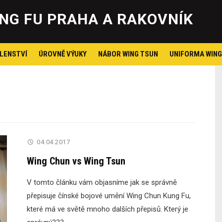
Skip
to
NG FU PRAHA A RAKOVNÍK
content
LENSTVÍ
ÚROVNĚ VÝUKY
NÁBOR WING TSUN
UNIFORMA WING
04.04.2017
Wing Chun vs Wing Tsun
V tomto článku vám objasníme jak se správně
přepisuje čínské bojové umění Wing Chun Kung Fu,
které má ve světě mnoho dalších přepisů. Který je