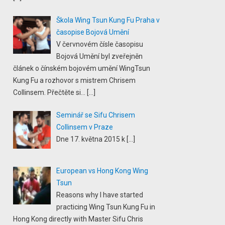
Škola Wing Tsun Kung Fu Praha v
časopise Bojová Umění
V červnovém čísle časopisu
Bojová Umění byl zveřejněn
článek o čínském bojovém umění WingTsun
Kung Fu a rozhovor s mistrem Chrisem
Collinsem. Přečtěte si...
[…]
Seminář se Sifu Chrisem
Collinsem v Praze
Dne 17. května 2015 k
[…]
European vs Hong Kong Wing
Tsun
Reasons why I have started
practicing Wing Tsun Kung Fu in
Hong Kong directly with Master Sifu Chris