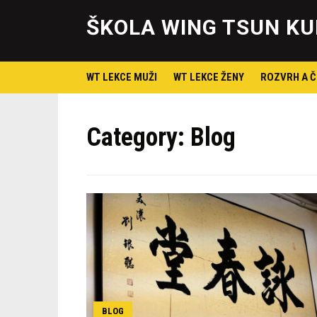
ŠKOLA WING TSUN KU
WT LEKCE MUŽI
WT LEKCE ŽENY
ROZVRH A Č
Category:
Blog
BLOG