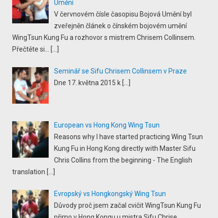
Umění
V červnovém čísle časopisu Bojová Umění byl
zveřejněn článek o čínském bojovém umění
WingTsun Kung Fu a rozhovor s mistrem Chrisem Collinsem.
Přečtěte si...
[…]
Seminář se Sifu Chrisem Collinsem v Praze
Dne 17. května 2015 k
[…]
European vs Hong Kong Wing Tsun
Reasons why I have started practicing Wing Tsun
Kung Fu in Hong Kong directly with Master Sifu
Chris Collins from the beginning - The English
translation
[…]
Evropský vs Hongkongský Wing Tsun
Důvody proč jsem začal cvičit WingTsun Kung Fu
přimo v Hong Kongu u mistra Sifu Chrise