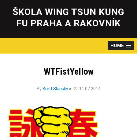
Skip
to
ŠKOLA WING TSUN KUNG
content
FU PRAHA A RAKOVNÍK
HOME
WTFistYellow
By
Brett Slansky
in
11.07.2014