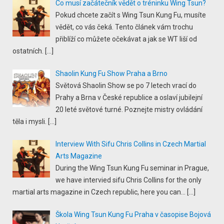
Co musí začátečník vědět o tréninku Wing Tsun?
Pokud chcete začít s Wing Tsun Kung Fu, musíte
vědět, co vás čeká. Tento článek vám trochu
přiblíží co můžete očekávat a jak se WT liší od
ostatních.
[…]
Shaolin Kung Fu Show Praha a Brno
Světová Shaolin Show se po 7 letech vrací do
Prahy a Brna v České republice a oslaví jubilejní
20 leté světové turné. Poznejte mistry ovládání
těla i mysli.
[…]
Interview With Sifu Chris Collins in Czech Martial
Arts Magazine
During the Wing Tsun Kung Fu seminar in Prague,
we have intervied sifu Chris Collins for the only
martial arts magazine in Czech republic, here you can...
[…]
Škola Wing Tsun Kung Fu Praha v časopise Bojová