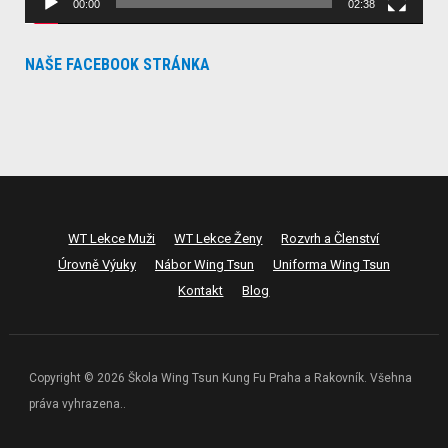
00:00
02:38
NAŠE FACEBOOK STRÁNKA
WT Lekce Muži
WT Lekce Ženy
Rozvrh a Členství
Úrovně Výuky
Nábor Wing Tsun
Uniforma Wing Tsun
Kontakt
Blog
Copyright © 2026 Škola Wing Tsun Kung Fu Praha a Rakovník. Všehna
práva vyhrazena..