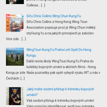
Collinse...
[…]
Sifu Chris Collins Wing Chun Kung Fu
Sifu Chris Collins z Hong Kong Wing Tsun
Association popisuje proč je Wing Chun měkký
styl kung fu a na jakých principech je založen.
Více zde...
[…]
WingTsun Kung Fu Praha Letí Opět Do Hong
Kongu
Další cesta školy WingTsun Kung Fu Praha do
kolébky bojových umění a akčních filmů - Hong
Kongu je zde. Naše poznatky pak opět vylepší výuku WT u nás v
Čechách.
[…]
Jaký máte osobní přístup k tréninku bojových
umění?
Váš osobní přístup k tréninku bojových umění
Vám pomůže identifikovat, jestli jsou tréninky