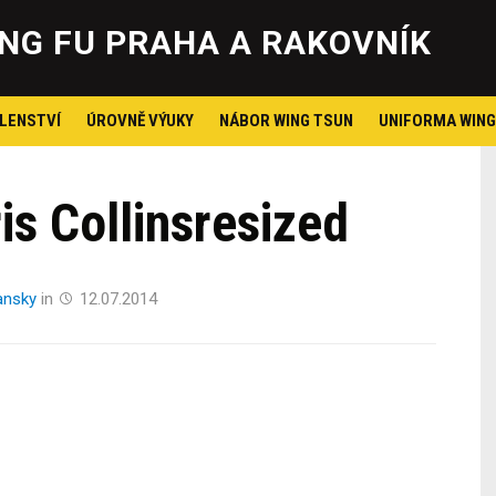
Skip
to
NG FU PRAHA A RAKOVNÍK
content
LENSTVÍ
ÚROVNĚ VÝUKY
NÁBOR WING TSUN
UNIFORMA WING
is Collinsresized
ansky
in
12.07.2014