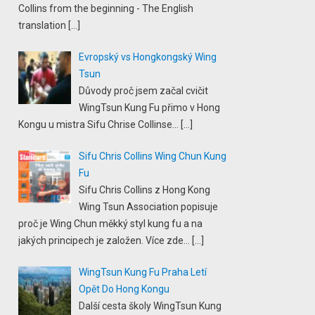
Collins from the beginning - The English
translation
[…]
Evropský vs Hongkongský Wing
Tsun
Důvody proč jsem začal cvičit
WingTsun Kung Fu přimo v Hong
Kongu u mistra Sifu Chrise Collinse...
[…]
Sifu Chris Collins Wing Chun Kung
Fu
Sifu Chris Collins z Hong Kong
Wing Tsun Association popisuje
proč je Wing Chun měkký styl kung fu a na
jakých principech je založen. Více zde...
[…]
WingTsun Kung Fu Praha Letí
Opět Do Hong Kongu
Další cesta školy WingTsun Kung