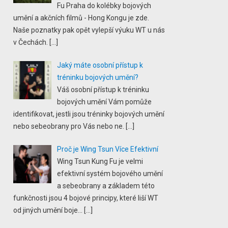
Fu Praha do kolébky bojových
umění a akčních filmů - Hong Kongu je zde.
Naše poznatky pak opět vylepší výuku WT u nás
v Čechách.
[…]
Jaký máte osobní přístup k
tréninku bojových umění?
Váš osobní přístup k tréninku
bojových umění Vám pomůže
identifikovat, jestli jsou tréninky bojových umění
nebo sebeobrany pro Vás nebo ne.
[…]
Proč je Wing Tsun Více Efektivní
Wing Tsun Kung Fu je velmi
efektivní systém bojového umění
a sebeobrany a základem této
funkčnosti jsou 4 bojové principy, které liší WT
od jiných umění boje...
[…]