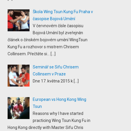
Škola Wing Tsun Kung Fu Praha v
časopise Bojová Umění
V červnovém čísle časopisu
Bojová Umění byl zveřejněn
článek o čínském bojovém umění WingTsun
Kung Fu a rozhovor s mistrem Chrisem
Collinsem. Přečtěte si...
[…]
Seminář se Sifu Chrisem
Collinsem v Praze
Dne 17. května 2015 k
[…]
European vs Hong Kong Wing
Tsun
Reasons why I have started
practicing Wing Tsun Kung Fu in
Hong Kong directly with Master Sifu Chris