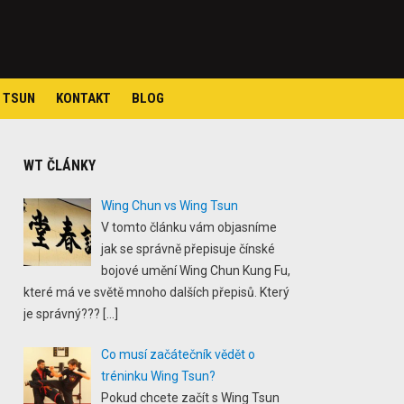
 TSUN
KONTAKT
BLOG
WT ČLÁNKY
Wing Chun vs Wing Tsun
V tomto článku vám objasníme
jak se správně přepisuje čínské
bojové umění Wing Chun Kung Fu,
které má ve světě mnoho dalších přepisů. Který
je správný???
[…]
Co musí začátečník vědět o
tréninku Wing Tsun?
Pokud chcete začít s Wing Tsun