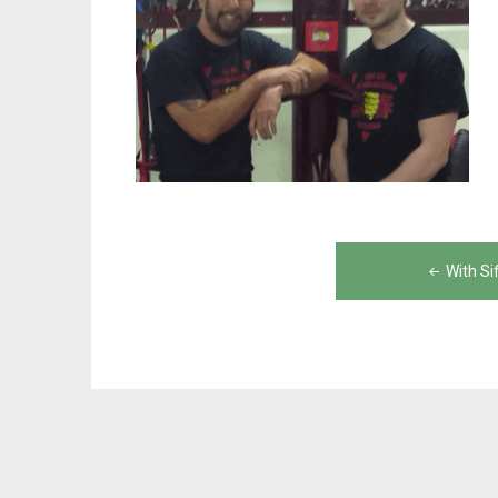
Post
With Si
navigation