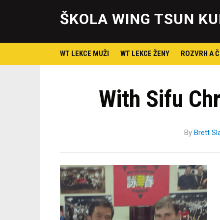
ŠKOLA WING TSUN KU
WT LEKCE MUŽI
WT LEKCE ŽENY
ROZVRH A Č
With Sifu Chr
By
Brett Sl