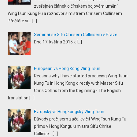
zveřejněn článek o čínském bojovém umění
WingTsun Kung Fu a rozhovor s mistrem Chrisem Collinsem.
Přečtěte si...
[…]
Seminář se Sifu Chrisem Collinsem v Praze
Dne 17. května 2015 k
[…]
European vs Hong Kong Wing Tsun
Reasons why I have started practicing Wing Tsun
Kung Fu in Hong Kong directly with Master Sifu
Chris Collins from the beginning - The English
translation
[…]
Evropský vs Hongkongský Wing Tsun
Důvody proč jsem začal cvičit WingTsun Kung Fu
přimo v Hong Kongu u mistra Sifu Chrise
Collinse...
[…]