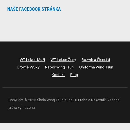
NAŠE FACEBOOK STRÁNKA
WT Lekce Muži
WT Lekce Ženy
Rozvrh a Členství
Úrovně Výuky
Nábor Wing Tsun
Uniforma Wing Tsun
Kontakt
Blog
Copyright © 2026 Škola Wing Tsun Kung Fu Praha a Rakovník. Všehna
práva vyhrazena..