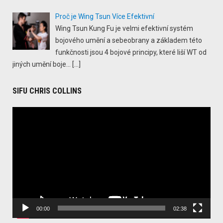
Proč je Wing Tsun Více Efektivní
Wing Tsun Kung Fu je velmi efektivní systém
bojového umění a sebeobrany a základem této
funkčnosti jsou 4 bojové principy, které liší WT od
jiných umění boje...
[…]
SIFU CHRIS COLLINS
Video
Player
00:00
02:38