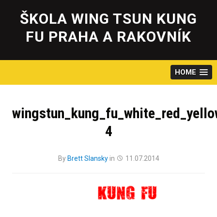
Skip
to
ŠKOLA WING TSUN KUNG
content
FU PRAHA A RAKOVNÍK
HOME
wingstun_kung_fu_white_red_yell
4
By
Brett Slansky
in
11.07.2014