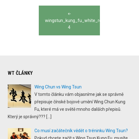
Post
navigation
wingstun_kung_fu_white_red_yellow_white_T
4
WT ČLÁNKY
Wing Chun vs Wing Tsun
V tomto článku vám objasníme jak se správně
přepisuje čínské bojové umění Wing Chun Kung
Fu, které má ve světě mnoho dalších přepisů.
Který je správný???
[…]
Co musí začátečník vědět o tréninku Wing Tsun?
Pokud chcete začít s Wing Tsun Kung Fu, musíte