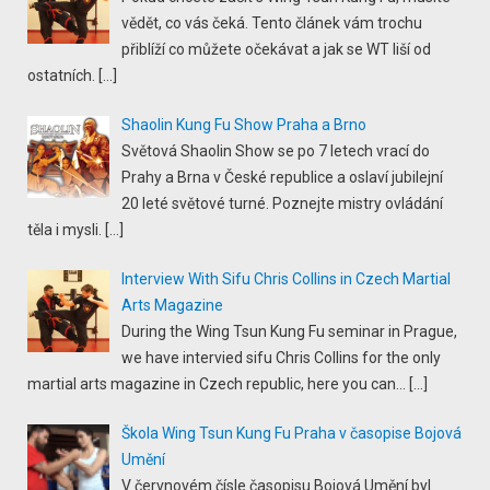
vědět, co vás čeká. Tento článek vám trochu
přiblíží co můžete očekávat a jak se WT liší od
ostatních.
[…]
Shaolin Kung Fu Show Praha a Brno
Světová Shaolin Show se po 7 letech vrací do
Prahy a Brna v České republice a oslaví jubilejní
20 leté světové turné. Poznejte mistry ovládání
těla i mysli.
[…]
Interview With Sifu Chris Collins in Czech Martial
Arts Magazine
During the Wing Tsun Kung Fu seminar in Prague,
we have intervied sifu Chris Collins for the only
martial arts magazine in Czech republic, here you can...
[…]
Škola Wing Tsun Kung Fu Praha v časopise Bojová
Umění
V červnovém čísle časopisu Bojová Umění byl