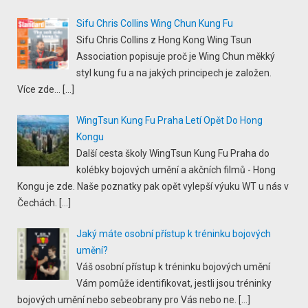
Sifu Chris Collins Wing Chun Kung Fu
Sifu Chris Collins z Hong Kong Wing Tsun
Association popisuje proč je Wing Chun měkký
styl kung fu a na jakých principech je založen.
Více zde...
[…]
WingTsun Kung Fu Praha Letí Opět Do Hong
Kongu
Další cesta školy WingTsun Kung Fu Praha do
kolébky bojových umění a akčních filmů - Hong
Kongu je zde. Naše poznatky pak opět vylepší výuku WT u nás v
Čechách.
[…]
Jaký máte osobní přístup k tréninku bojových
umění?
Váš osobní přístup k tréninku bojových umění
Vám pomůže identifikovat, jestli jsou tréninky
bojových umění nebo sebeobrany pro Vás nebo ne.
[…]