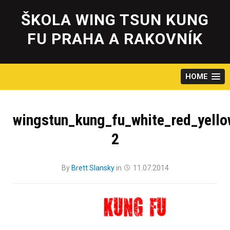
Skip
to
ŠKOLA WING TSUN KUNG
content
FU PRAHA A RAKOVNÍK
HOME
wingstun_kung_fu_white_red_yell
2
By
Brett Slansky
in
11.07.2014