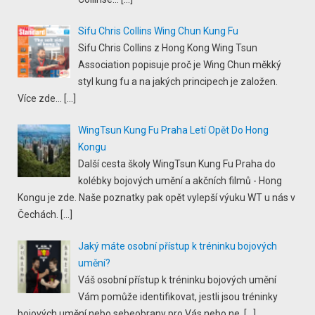
Sifu Chris Collins Wing Chun Kung Fu
Sifu Chris Collins z Hong Kong Wing Tsun
Association popisuje proč je Wing Chun měkký
styl kung fu a na jakých principech je založen.
Více zde...
[…]
WingTsun Kung Fu Praha Letí Opět Do Hong
Kongu
Další cesta školy WingTsun Kung Fu Praha do
kolébky bojových umění a akčních filmů - Hong
Kongu je zde. Naše poznatky pak opět vylepší výuku WT u nás v
Čechách.
[…]
Jaký máte osobní přístup k tréninku bojových
umění?
Váš osobní přístup k tréninku bojových umění
Vám pomůže identifikovat, jestli jsou tréninky
bojových umění nebo sebeobrany pro Vás nebo ne.
[…]