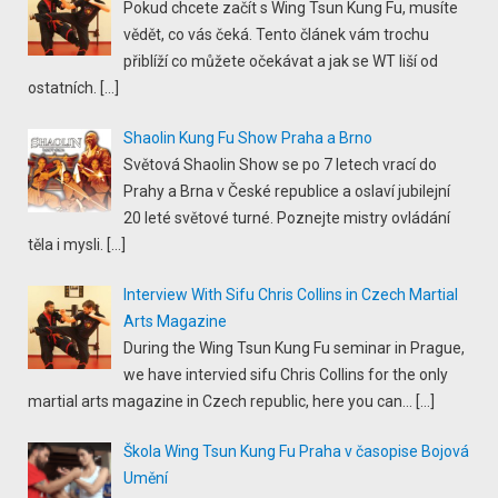
Pokud chcete začít s Wing Tsun Kung Fu, musíte
vědět, co vás čeká. Tento článek vám trochu
přiblíží co můžete očekávat a jak se WT liší od
ostatních.
[…]
Shaolin Kung Fu Show Praha a Brno
Světová Shaolin Show se po 7 letech vrací do
Prahy a Brna v České republice a oslaví jubilejní
20 leté světové turné. Poznejte mistry ovládání
těla i mysli.
[…]
Interview With Sifu Chris Collins in Czech Martial
Arts Magazine
During the Wing Tsun Kung Fu seminar in Prague,
we have intervied sifu Chris Collins for the only
martial arts magazine in Czech republic, here you can...
[…]
Škola Wing Tsun Kung Fu Praha v časopise Bojová
Umění