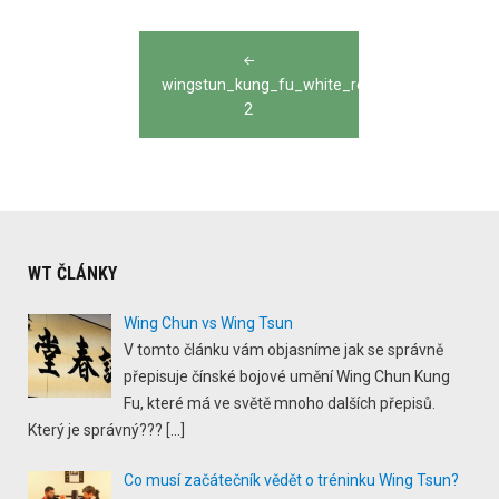
Post
navigation
wingstun_kung_fu_white_red_yellow_white_T
2
WT ČLÁNKY
Wing Chun vs Wing Tsun
V tomto článku vám objasníme jak se správně
přepisuje čínské bojové umění Wing Chun Kung
Fu, které má ve světě mnoho dalších přepisů.
Který je správný???
[…]
Co musí začátečník vědět o tréninku Wing Tsun?