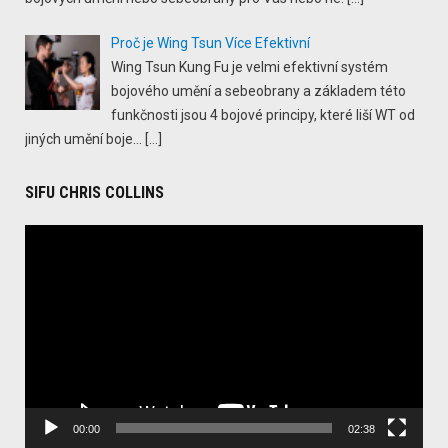
Proč je Wing Tsun Více Efektivní
Wing Tsun Kung Fu je velmi efektivní systém
bojového umění a sebeobrany a základem této
funkčnosti jsou 4 bojové principy, které liší WT od
jiných umění boje...
[…]
SIFU CHRIS COLLINS
Video
Player
00:00
02:38