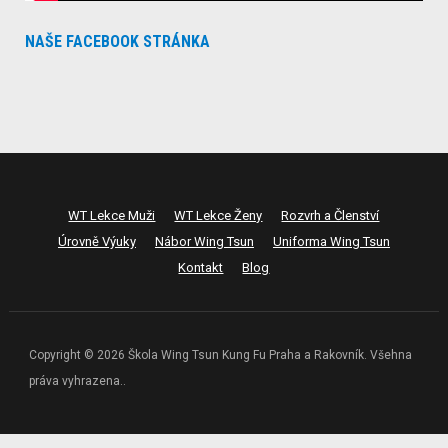
NAŠE FACEBOOK STRÁNKA
WT Lekce Muži
WT Lekce Ženy
Rozvrh a Členství
Úrovně Výuky
Nábor Wing Tsun
Uniforma Wing Tsun
Kontakt
Blog
Copyright © 2026 Škola Wing Tsun Kung Fu Praha a Rakovník. Všehna
práva vyhrazena..