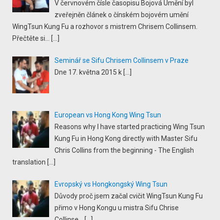
V červnovém čísle časopisu Bojová Umění byl
zveřejněn článek o čínském bojovém umění
WingTsun Kung Fu a rozhovor s mistrem Chrisem Collinsem.
Přečtěte si...
[…]
Seminář se Sifu Chrisem Collinsem v Praze
Dne 17. května 2015 k
[…]
European vs Hong Kong Wing Tsun
Reasons why I have started practicing Wing Tsun
Kung Fu in Hong Kong directly with Master Sifu
Chris Collins from the beginning - The English
translation
[…]
Evropský vs Hongkongský Wing Tsun
Důvody proč jsem začal cvičit WingTsun Kung Fu
přimo v Hong Kongu u mistra Sifu Chrise
Collinse...
[…]