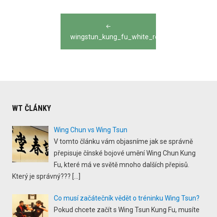
Post
navigation
wingstun_kung_fu_white_red_yellow_white
WT ČLÁNKY
Wing Chun vs Wing Tsun
V tomto článku vám objasníme jak se správně
přepisuje čínské bojové umění Wing Chun Kung
Fu, které má ve světě mnoho dalších přepisů.
Který je správný???
[…]
Co musí začátečník vědět o tréninku Wing Tsun?
Pokud chcete začít s Wing Tsun Kung Fu, musíte