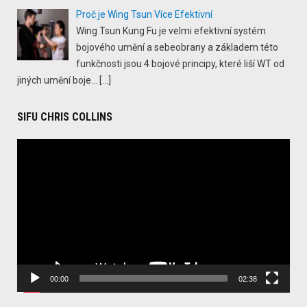
Proč je Wing Tsun Více Efektivní
Wing Tsun Kung Fu je velmi efektivní systém
bojového umění a sebeobrany a základem této
funkčnosti jsou 4 bojové principy, které liší WT od
jiných umění boje...
[…]
SIFU CHRIS COLLINS
Video
Player
00:00
02:38