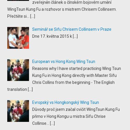
zveřejněn článek o čínském bojovém umění
WingTsun Kung Fu a rozhovor s mistrem Chrisem Collinsem.
Přečtěte si...
[…]
Seminář se Sifu Chrisem Collinsem v Praze
Dne 17. května 2015 k
[…]
European vs Hong Kong Wing Tsun
Reasons why I have started practicing Wing Tsun
Kung Fu in Hong Kong directly with Master Sifu
Chris Collins from the beginning - The English
translation
[…]
Evropský vs Hongkongský Wing Tsun
Důvody proč jsem začal cvičit WingTsun Kung Fu
přimo v Hong Kongu u mistra Sifu Chrise
Collinse...
[…]