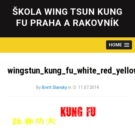
Skip
to
ŠKOLA WING TSUN KUNG
content
FU PRAHA A RAKOVNÍK
HOME
wingstun_kung_fu_white_red_yello
By
Brett Slansky
in
11.07.2014