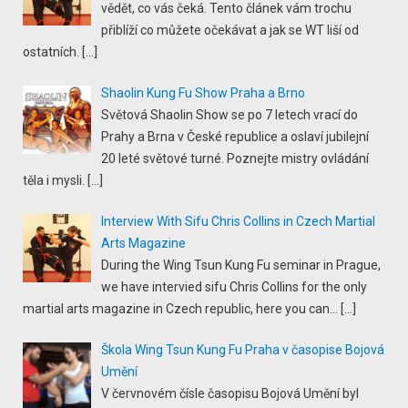
vědět, co vás čeká. Tento článek vám trochu
přiblíží co můžete očekávat a jak se WT liší od
ostatních.
[…]
Shaolin Kung Fu Show Praha a Brno
Světová Shaolin Show se po 7 letech vrací do
Prahy a Brna v České republice a oslaví jubilejní
20 leté světové turné. Poznejte mistry ovládání
těla i mysli.
[…]
Interview With Sifu Chris Collins in Czech Martial
Arts Magazine
During the Wing Tsun Kung Fu seminar in Prague,
we have intervied sifu Chris Collins for the only
martial arts magazine in Czech republic, here you can...
[…]
Škola Wing Tsun Kung Fu Praha v časopise Bojová
Umění
V červnovém čísle časopisu Bojová Umění byl