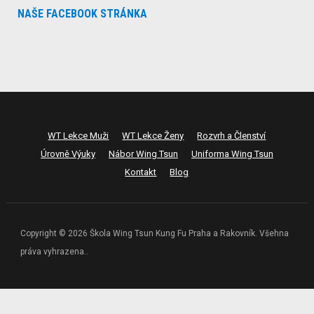
NAŠE FACEBOOK STRÁNKA
WT Lekce Muži
WT Lekce Ženy
Rozvrh a Členství
Úrovně Výuky
Nábor Wing Tsun
Uniforma Wing Tsun
Kontakt
Blog
Copyright © 2026 Škola Wing Tsun Kung Fu Praha a Rakovník. Všehna
práva vyhrazena..