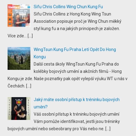
Sifu Chris Collins Wing Chun Kung Fu
Sifu Chris Collins z Hong Kong Wing Tsun
Association popisuje proč je Wing Chun měkký
styl kung fu a na jakých principech je založen.
Více zde...
[…]
WingTsun Kung Fu Praha Letí Opět Do Hong
Kongu
Další cesta školy WingTsun Kung Fu Praha do
kolébky bojových umění a akčních filmů - Hong
Kongu je zde. Naše poznatky pak opět vylepší výuku WT u nás v
Čechách.
[…]
Jaký máte osobní přístup k tréninku bojových
umění?
Váš osobní přístup k tréninku bojových umění
Vám pomůže identifikovat, jestli jsou tréninky
bojových umění nebo sebeobrany pro Vás nebo ne.
[…]