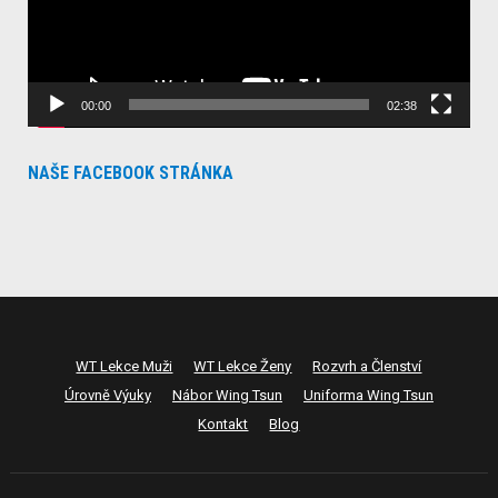
00:00
02:38
NAŠE FACEBOOK STRÁNKA
WT Lekce Muži
WT Lekce Ženy
Rozvrh a Členství
Úrovně Výuky
Nábor Wing Tsun
Uniforma Wing Tsun
Kontakt
Blog