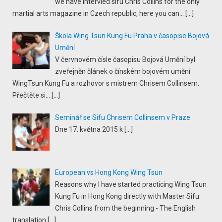
we have intervied sifu Chris Collins for the only
martial arts magazine in Czech republic, here you can...
[…]
Škola Wing Tsun Kung Fu Praha v časopise Bojová
Umění
V červnovém čísle časopisu Bojová Umění byl
zveřejněn článek o čínském bojovém umění
WingTsun Kung Fu a rozhovor s mistrem Chrisem Collinsem.
Přečtěte si...
[…]
Seminář se Sifu Chrisem Collinsem v Praze
Dne 17. května 2015 k
[…]
European vs Hong Kong Wing Tsun
Reasons why I have started practicing Wing Tsun
Kung Fu in Hong Kong directly with Master Sifu
Chris Collins from the beginning - The English
translation
[…]