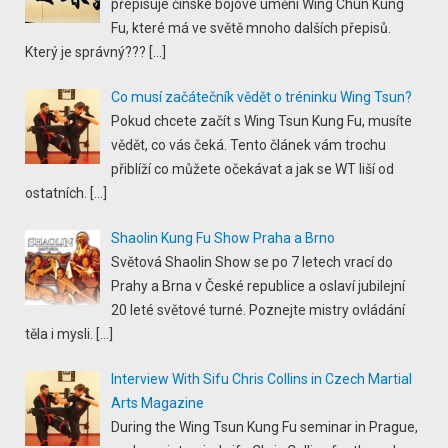
přepisuje čínské bojové umění Wing Chun Kung
Fu, které má ve světě mnoho dalších přepisů.
Který je správný???
[…]
Co musí začátečník vědět o tréninku Wing Tsun?
Pokud chcete začít s Wing Tsun Kung Fu, musíte
vědět, co vás čeká. Tento článek vám trochu
přiblíží co můžete očekávat a jak se WT liší od
ostatních.
[…]
Shaolin Kung Fu Show Praha a Brno
Světová Shaolin Show se po 7 letech vrací do
Prahy a Brna v České republice a oslaví jubilejní
20 leté světové turné. Poznejte mistry ovládání
těla i mysli.
[…]
Interview With Sifu Chris Collins in Czech Martial
Arts Magazine
During the Wing Tsun Kung Fu seminar in Prague,