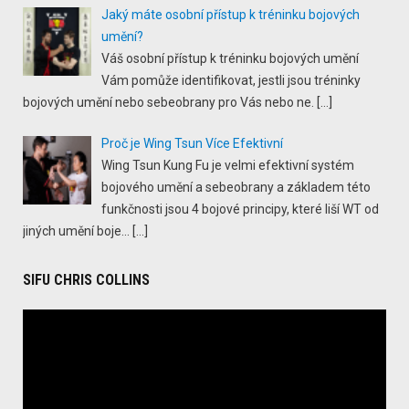
Jaký máte osobní přístup k tréninku bojových
umění?
Váš osobní přístup k tréninku bojových umění
Vám pomůže identifikovat, jestli jsou tréninky
bojových umění nebo sebeobrany pro Vás nebo ne.
[…]
Proč je Wing Tsun Více Efektivní
Wing Tsun Kung Fu je velmi efektivní systém
bojového umění a sebeobrany a základem této
funkčnosti jsou 4 bojové principy, které liší WT od
jiných umění boje...
[…]
SIFU CHRIS COLLINS
Video
Player