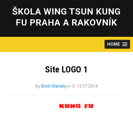
Skip
to
ŠKOLA WING TSUN KUNG
content
FU PRAHA A RAKOVNÍK
HOME
Site LOGO 1
By
Brett Slansky
in
12.07.2014