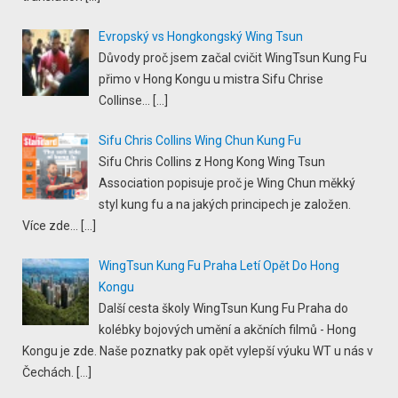
Evropský vs Hongkongský Wing Tsun
Důvody proč jsem začal cvičit WingTsun Kung Fu
přimo v Hong Kongu u mistra Sifu Chrise
Collinse...
[…]
Sifu Chris Collins Wing Chun Kung Fu
Sifu Chris Collins z Hong Kong Wing Tsun
Association popisuje proč je Wing Chun měkký
styl kung fu a na jakých principech je založen.
Více zde...
[…]
WingTsun Kung Fu Praha Letí Opět Do Hong
Kongu
Další cesta školy WingTsun Kung Fu Praha do
kolébky bojových umění a akčních filmů - Hong
Kongu je zde. Naše poznatky pak opět vylepší výuku WT u nás v
Čechách.
[…]