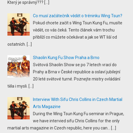
Který je správný???
[…]
Co musí začátečník vědět o tréninku Wing Tsun?
Pokud chcete začít s Wing Tsun Kung Fu, musíte
vědět, co vás čeká. Tento článek vám trochu
přiblíží co můžete očekávat a jak se WT liší od
ostatních.
[…]
Shaolin Kung Fu Show Praha a Brno
Světová Shaolin Show se po 7 letech vrací do
Prahy a Brna v České republice a oslaví jubilejní
20 leté světové turné. Poznejte mistry ovládání
těla i mysli.
[…]
Interview With Sifu Chris Collins in Czech Martial
Arts Magazine
During the Wing Tsun Kung Fu seminar in Prague,
we have intervied sifu Chris Collins for the only
martial arts magazine in Czech republic, here you can...
[…]