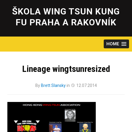
Skip
to
ŠKOLA WING TSUN KUNG
content
FU PRAHA A RAKOVNÍK
HOME
Lineage wingtsunresized
By
Brett Slansky
in
12.07.2014