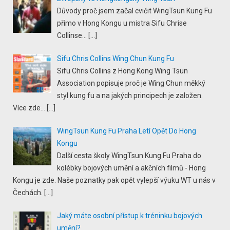
Důvody proč jsem začal cvičit WingTsun Kung Fu
přimo v Hong Kongu u mistra Sifu Chrise
Collinse...
[…]
Sifu Chris Collins Wing Chun Kung Fu
Sifu Chris Collins z Hong Kong Wing Tsun
Association popisuje proč je Wing Chun měkký
styl kung fu a na jakých principech je založen.
Více zde...
[…]
WingTsun Kung Fu Praha Letí Opět Do Hong
Kongu
Další cesta školy WingTsun Kung Fu Praha do
kolébky bojových umění a akčních filmů - Hong
Kongu je zde. Naše poznatky pak opět vylepší výuku WT u nás v
Čechách.
[…]
Jaký máte osobní přístup k tréninku bojových
umění?