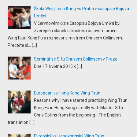
Škola Wing Tsun Kung Fu Praha v časopise Bojová
Umění
V červnovém čísle časopisu Bojová Umění byl
zveřejněn článek o čínském bojovém umění
WingTsun Kung Fu a rozhovor s mistrem Chrisem Collinsem.
Přečtěte si...
[…]
Seminář se Sifu Chrisem Collinsem v Praze
Dne 17. května 2015 k
[…]
European vs Hong Kong Wing Tsun
Reasons why I have started practicing Wing Tsun
Kung Fu in Hong Kong directly with Master Sifu
Chris Collins from the beginning - The English
translation
[…]
Evropský vs Hongkongský Wing Tsun