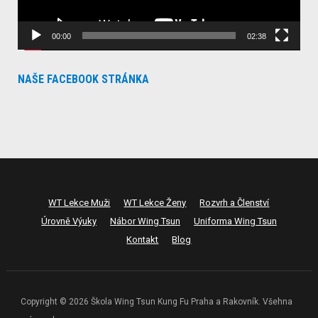
00:00
02:38
NAŠE FACEBOOK STRÁNKA
WT Lekce Muži
WT Lekce Ženy
Rozvrh a Členství
Úrovně Výuky
Nábor Wing Tsun
Uniforma Wing Tsun
Kontakt
Blog
Copyright © 2026 Škola Wing Tsun Kung Fu Praha a Rakovník. Všehna