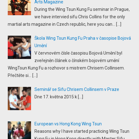
Arts Magazine
During the Wing Tsun Kung Fu seminar in Prague,
we have intervied sifu Chris Collins for the only
martial arts magazine in Czech republic, here you can...
[…]
Škola Wing Tsun Kung Fu Praha v časopise Bojová
Umění
V červnovém čísle časopisu Bojová Umění byl
zveřejněn článek o čínském bojovém umění
WingTsun Kung Fu a rozhovor s mistrem Chrisem Collinsem.
Přečtěte si...
[…]
Seminář se Sifu Chrisem Collinsem v Praze
Dne 17. května 2015 k
[…]
European vs Hong Kong Wing Tsun
Reasons why I have started practicing Wing Tsun
Kung Fu in Hong Kong directly with Master Sifu