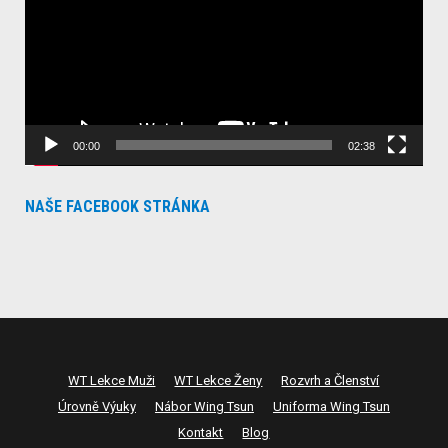
00:00
02:38
NAŠE FACEBOOK STRÁNKA
WT Lekce Muži
WT Lekce Ženy
Rozvrh a Členství
Úrovně Výuky
Nábor Wing Tsun
Uniforma Wing Tsun
Kontakt
Blog