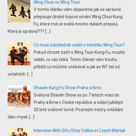
Wing Chun vs Wing Tsun
V tomto článku vám objasníme jak se správně
přepisuje čínské bojové umění Wing Chun Kung
Fu, které má ve světě mnoho dalších přepisů.
Který je správný???
[…]
Co musí začátečník vědět o tréninku Wing Tsun?
Pokud chcete začít s Wing Tsun Kung Fu, musíte
vědět, co vás čeká. Tento článek vám trochu
přiblíží co můžete očekávat a jak se WT liší od
ostatních.
[…]
Shaolin Kung Fu Show Praha a Brno
Světová Shaolin Show se po 7 letech vrací do
Prahy a Brna v České republice a oslaví jubilejní
20 leté světové turné. Poznejte mistry ovládání
těla i mysli.
[…]
Interview With Sifu Chris Collins in Czech Martial