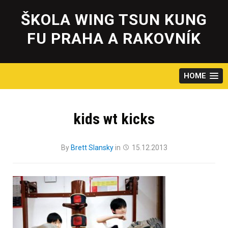
Skip
to
ŠKOLA WING TSUN KUNG
content
FU PRAHA A RAKOVNÍK
HOME
kids wt kicks
By
Brett Slansky
in
15.12.2013