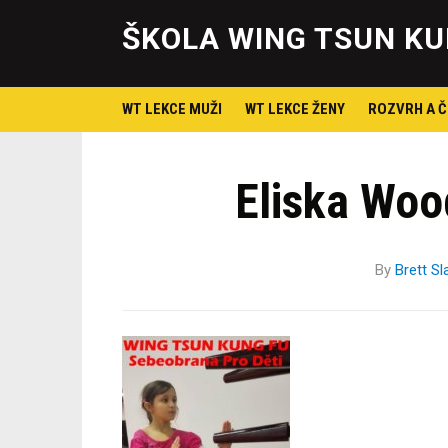
ŠKOLA WING TSUN KU
WT LEKCE MUŽI
WT LEKCE ŽENY
ROZVRH A Č
Eliska Wo
By
Brett Sl