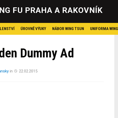
Skip
to
NG FU PRAHA A RAKOVNÍK
content
LENSTVÍ
ÚROVNĚ VÝUKY
NÁBOR WING TSUN
UNIFORMA WING
oden Dummy Ad
ansky
in
22.02.2015