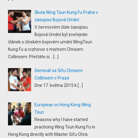
Škola Wing Tsun Kung Fu Praha v
časopise Bojová Umění
V červnovém čísle časopisu
Bojová Umění byl zveřejněn
článek o čínském bojovém umění WingTsun
Kung Fu a rozhovor s mistrem Chrisem
Collinsem. Přečtěte si...
[…]
Seminář se Sifu Chrisem
Collinsem v Praze
Dne 17. května 2015 k
[…]
European vs Hong Kong Wing
Tsun
Reasons why I have started
practicing Wing Tsun Kung Fu in
Hong Kong directly with Master Sifu Chris