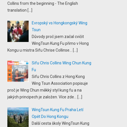
Collins from the beginning - The English
translation
[…]
Evropský vs Hongkongský Wing
Tsun
Důvody proč jsem začal cvičit
WingTsun Kung Fu přimo v Hong
Kongu u mistra Sifu Chrise Collinse...
[…]
Sifu Chris Collins Wing Chun Kung
Fu
Sifu Chris Collins z Hong Kong
Wing Tsun Association popisuje
proč je Wing Chun měkký styl kung fu a na
jakých principech je založen. Více zde...
[…]
WingTsun Kung Fu Praha Letí
Opět Do Hong Kongu
Další cesta školy WingTsun Kung