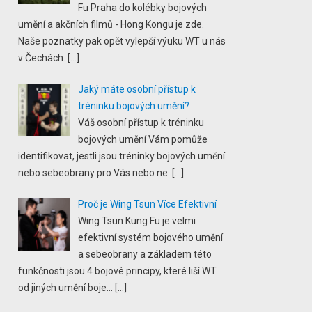
Fu Praha do kolébky bojových
umění a akčních filmů - Hong Kongu je zde.
Naše poznatky pak opět vylepší výuku WT u nás
v Čechách.
[…]
Jaký máte osobní přístup k
tréninku bojových umění?
Váš osobní přístup k tréninku
bojových umění Vám pomůže
identifikovat, jestli jsou tréninky bojových umění
nebo sebeobrany pro Vás nebo ne.
[…]
Proč je Wing Tsun Více Efektivní
Wing Tsun Kung Fu je velmi
efektivní systém bojového umění
a sebeobrany a základem této
funkčnosti jsou 4 bojové principy, které liší WT
od jiných umění boje...
[…]