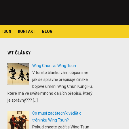
 TSUN
KONTAKT
BLOG
WT ČLÁNKY
Wing Chun vs Wing Tsun
V tomto článku vám objasníme
jak se správně přepisuje čínské
bojové umění Wing Chun Kung Fu,
které má ve světě mnoho dalších přepisů. Který
je správný???
[…]
Co musí začátečník vědět o
tréninku Wing Tsun?
Pokud chcete začít s Wing Tsun