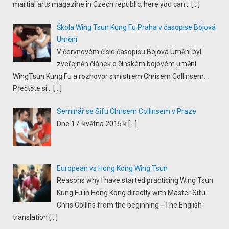
martial arts magazine in Czech republic, here you can...
[…]
Škola Wing Tsun Kung Fu Praha v časopise Bojová
Umění
V červnovém čísle časopisu Bojová Umění byl
zveřejněn článek o čínském bojovém umění
WingTsun Kung Fu a rozhovor s mistrem Chrisem Collinsem.
Přečtěte si...
[…]
Seminář se Sifu Chrisem Collinsem v Praze
Dne 17. května 2015 k
[…]
European vs Hong Kong Wing Tsun
Reasons why I have started practicing Wing Tsun
Kung Fu in Hong Kong directly with Master Sifu
Chris Collins from the beginning - The English
translation
[…]