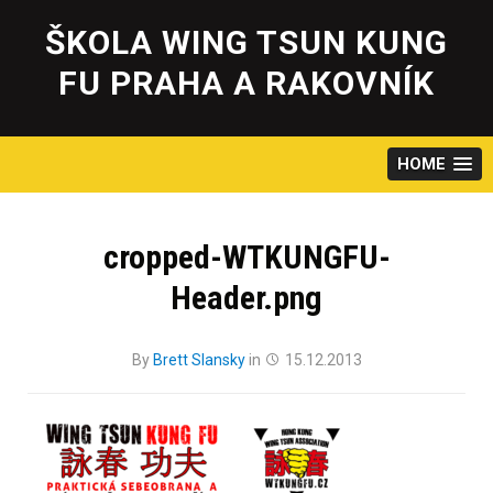
Skip
to
ŠKOLA WING TSUN KUNG
content
FU PRAHA A RAKOVNÍK
HOME
cropped-WTKUNGFU-
Header.png
By
Brett Slansky
in
15.12.2013