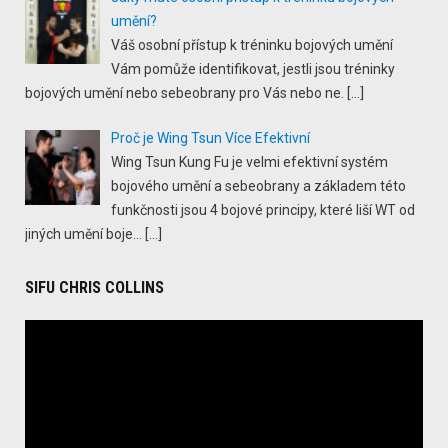
umění?
Váš osobní přístup k tréninku bojových umění
Vám pomůže identifikovat, jestli jsou tréninky
bojových umění nebo sebeobrany pro Vás nebo ne.
[…]
Proč je Wing Tsun Více Efektivní
Wing Tsun Kung Fu je velmi efektivní systém
bojového umění a sebeobrany a základem této
funkčnosti jsou 4 bojové principy, které liší WT od
jiných umění boje...
[…]
SIFU CHRIS COLLINS
Video
Player