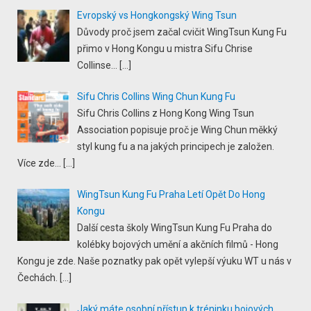
Evropský vs Hongkongský Wing Tsun
Důvody proč jsem začal cvičit WingTsun Kung Fu
přimo v Hong Kongu u mistra Sifu Chrise
Collinse...
[…]
Sifu Chris Collins Wing Chun Kung Fu
Sifu Chris Collins z Hong Kong Wing Tsun
Association popisuje proč je Wing Chun měkký
styl kung fu a na jakých principech je založen.
Více zde...
[…]
WingTsun Kung Fu Praha Letí Opět Do Hong
Kongu
Další cesta školy WingTsun Kung Fu Praha do
kolébky bojových umění a akčních filmů - Hong
Kongu je zde. Naše poznatky pak opět vylepší výuku WT u nás v
Čechách.
[…]
Jaký máte osobní přístup k tréninku bojových