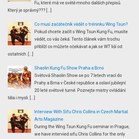
Fu, které má ve světě mnoho dalších přepisů.
Který je správný???
[…]
Co musí začátečník vědět o tréninku Wing Tsun?
Pokud chcete začít s Wing Tsun Kung Fu, musíte
vědět, co vás čeká. Tento článek vám trochu
přiblíží co můžete očekávat a jak se WT liší od
ostatních.
[…]
Shaolin Kung Fu Show Praha a Brno
Světová Shaolin Show se po 7 letech vrací do
Prahy a Brna v České republice a oslaví jubilejní
20 leté světové turné. Poznejte mistry ovládání
těla i mysli.
[…]
Interview With Sifu Chris Collins in Czech Martial
Arts Magazine
During the Wing Tsun Kung Fu seminar in Prague,
we have intervied sifu Chris Collins for the only