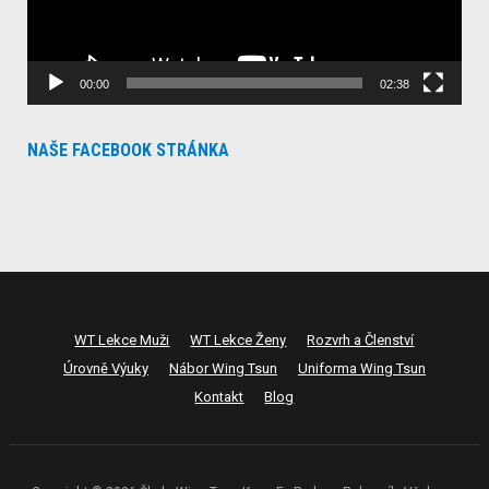
00:00
02:38
NAŠE FACEBOOK STRÁNKA
WT Lekce Muži
WT Lekce Ženy
Rozvrh a Členství
Úrovně Výuky
Nábor Wing Tsun
Uniforma Wing Tsun
Kontakt
Blog