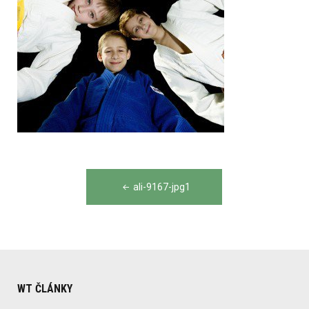
Post
ali-9167-jpg1
navigation
WT ČLÁNKY