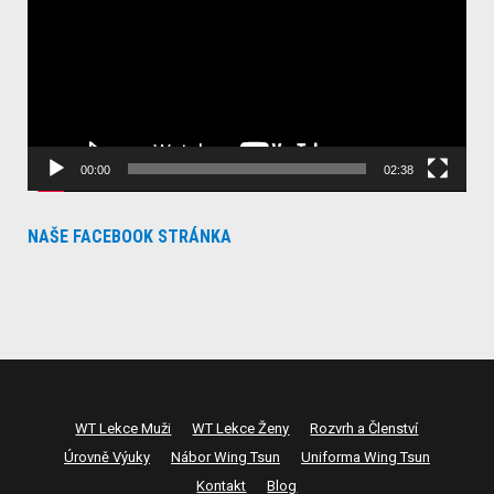
00:00
02:38
NAŠE FACEBOOK STRÁNKA
WT Lekce Muži
WT Lekce Ženy
Rozvrh a Členství
Úrovně Výuky
Nábor Wing Tsun
Uniforma Wing Tsun
Kontakt
Blog