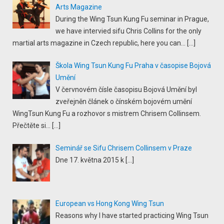
Arts Magazine
During the Wing Tsun Kung Fu seminar in Prague,
we have intervied sifu Chris Collins for the only
martial arts magazine in Czech republic, here you can...
[…]
Škola Wing Tsun Kung Fu Praha v časopise Bojová
Umění
V červnovém čísle časopisu Bojová Umění byl
zveřejněn článek o čínském bojovém umění
WingTsun Kung Fu a rozhovor s mistrem Chrisem Collinsem.
Přečtěte si...
[…]
Seminář se Sifu Chrisem Collinsem v Praze
Dne 17. května 2015 k
[…]
European vs Hong Kong Wing Tsun
Reasons why I have started practicing Wing Tsun