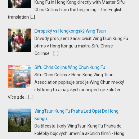
Kung Fu in Hong Kong directly with Master Sifu
Chris Collins from the beginning - The English
translation
[…]
Evropský vs Hongkongský Wing Tsun
Důvody proč jsem začal cvičit WingTsun Kung Fu
přimo v Hong Kongu u mistra Sifu Chrise
Collinse...
[…]
Sifu Chris Collins Wing Chun Kung Fu
Sifu Chris Collins z Hong Kong Wing Tsun
Association popisuje proč je Wing Chun měkký
styl kung fu a na jakých principech je založen.
Více zde...
[…]
WingTsun Kung Fu Praha Letí Opět Do Hong
Kongu
Další cesta školy WingTsun Kung Fu Praha do
kolébky bojových umění a akčních filmů - Hong