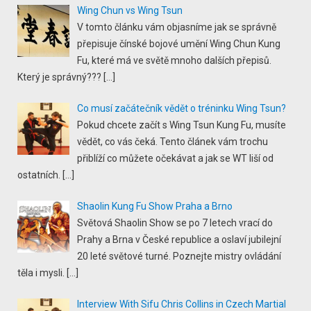
Wing Chun vs Wing Tsun
V tomto článku vám objasníme jak se správně
přepisuje čínské bojové umění Wing Chun Kung
Fu, které má ve světě mnoho dalších přepisů.
Který je správný???
[…]
Co musí začátečník vědět o tréninku Wing Tsun?
Pokud chcete začít s Wing Tsun Kung Fu, musíte
vědět, co vás čeká. Tento článek vám trochu
přiblíží co můžete očekávat a jak se WT liší od
ostatních.
[…]
Shaolin Kung Fu Show Praha a Brno
Světová Shaolin Show se po 7 letech vrací do
Prahy a Brna v České republice a oslaví jubilejní
20 leté světové turné. Poznejte mistry ovládání
těla i mysli.
[…]
Interview With Sifu Chris Collins in Czech Martial