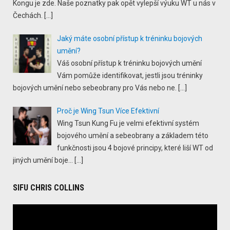
Kongu je zde. Naše poznatky pak opět vylepší výuku WT u nás v
Čechách.
[…]
Jaký máte osobní přístup k tréninku bojových
umění?
Váš osobní přístup k tréninku bojových umění
Vám pomůže identifikovat, jestli jsou tréninky
bojových umění nebo sebeobrany pro Vás nebo ne.
[…]
Proč je Wing Tsun Více Efektivní
Wing Tsun Kung Fu je velmi efektivní systém
bojového umění a sebeobrany a základem této
funkčnosti jsou 4 bojové principy, které liší WT od
jiných umění boje...
[…]
SIFU CHRIS COLLINS
Video
Player