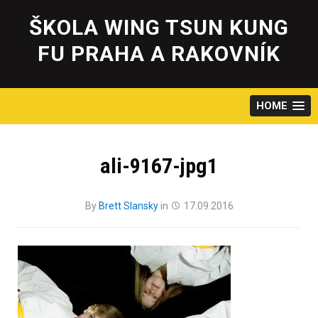
Skip
to
ŠKOLA WING TSUN KUNG
content
FU PRAHA A RAKOVNÍK
HOME
ali-9167-jpg1
By
Brett Slansky
in
17.09.2016