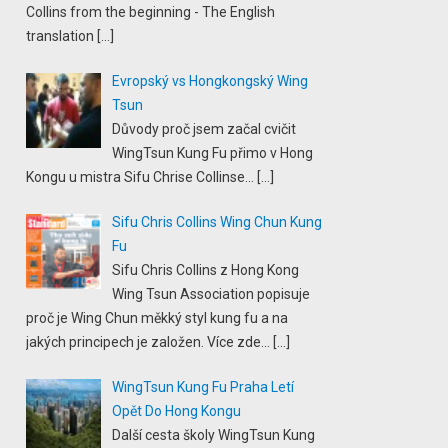
Collins from the beginning - The English
translation
[…]
Evropský vs Hongkongský Wing
Tsun
Důvody proč jsem začal cvičit
WingTsun Kung Fu přimo v Hong
Kongu u mistra Sifu Chrise Collinse...
[…]
Sifu Chris Collins Wing Chun Kung
Fu
Sifu Chris Collins z Hong Kong
Wing Tsun Association popisuje
proč je Wing Chun měkký styl kung fu a na
jakých principech je založen. Více zde...
[…]
WingTsun Kung Fu Praha Letí
Opět Do Hong Kongu
Další cesta školy WingTsun Kung