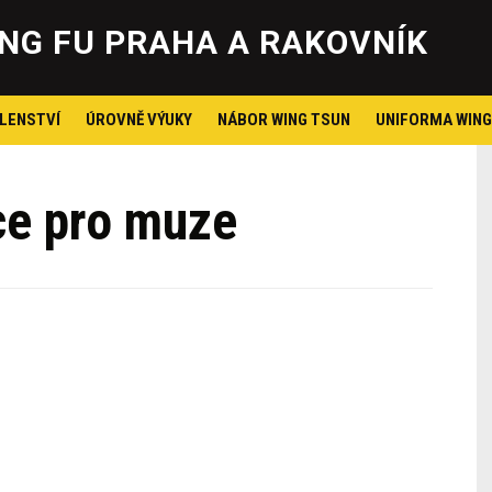
Skip
to
NG FU PRAHA A RAKOVNÍK
content
LENSTVÍ
ÚROVNĚ VÝUKY
NÁBOR WING TSUN
UNIFORMA WING
ce pro muze