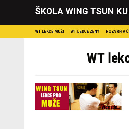
ŠKOLA WING TSUN KU
WT LEKCE MUŽI
WT LEKCE ŽENY
ROZVRH A Č
WT lek