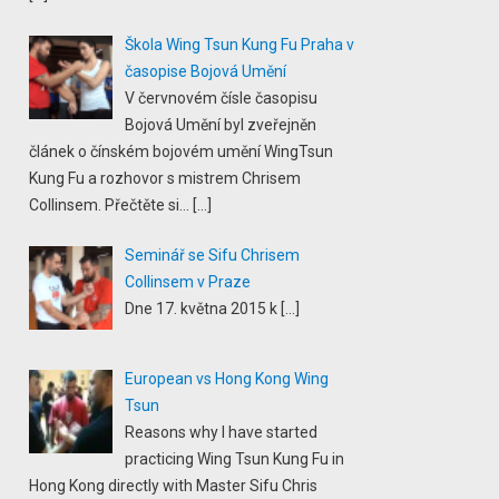
Škola Wing Tsun Kung Fu Praha v
časopise Bojová Umění
V červnovém čísle časopisu
Bojová Umění byl zveřejněn
článek o čínském bojovém umění WingTsun
Kung Fu a rozhovor s mistrem Chrisem
Collinsem. Přečtěte si...
[…]
Seminář se Sifu Chrisem
Collinsem v Praze
Dne 17. května 2015 k
[…]
European vs Hong Kong Wing
Tsun
Reasons why I have started
practicing Wing Tsun Kung Fu in
Hong Kong directly with Master Sifu Chris