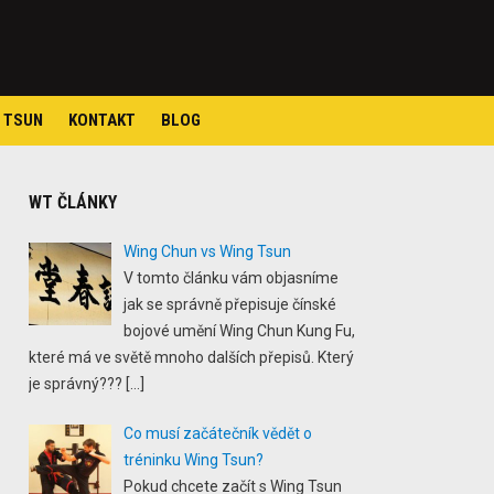
 TSUN
KONTAKT
BLOG
WT ČLÁNKY
Wing Chun vs Wing Tsun
V tomto článku vám objasníme
jak se správně přepisuje čínské
bojové umění Wing Chun Kung Fu,
které má ve světě mnoho dalších přepisů. Který
je správný???
[…]
Co musí začátečník vědět o
tréninku Wing Tsun?
Pokud chcete začít s Wing Tsun