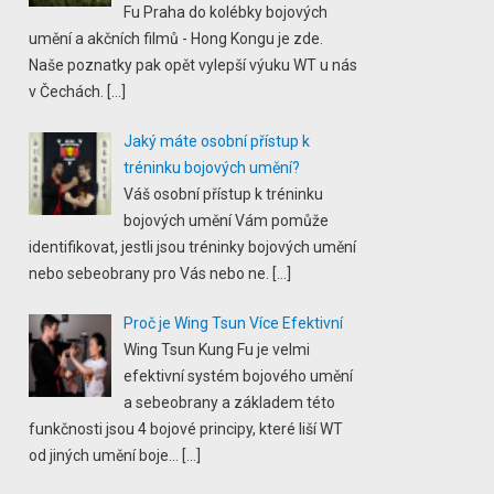
Fu Praha do kolébky bojových
umění a akčních filmů - Hong Kongu je zde.
Naše poznatky pak opět vylepší výuku WT u nás
v Čechách.
[…]
Jaký máte osobní přístup k
tréninku bojových umění?
Váš osobní přístup k tréninku
bojových umění Vám pomůže
identifikovat, jestli jsou tréninky bojových umění
nebo sebeobrany pro Vás nebo ne.
[…]
Proč je Wing Tsun Více Efektivní
Wing Tsun Kung Fu je velmi
efektivní systém bojového umění
a sebeobrany a základem této
funkčnosti jsou 4 bojové principy, které liší WT
od jiných umění boje...
[…]