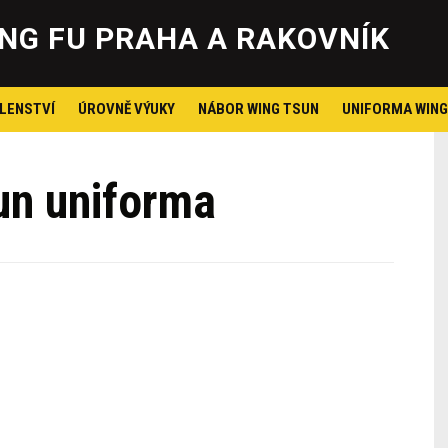
Skip
to
NG FU PRAHA A RAKOVNÍK
content
LENSTVÍ
ÚROVNĚ VÝUKY
NÁBOR WING TSUN
UNIFORMA WING
un uniforma