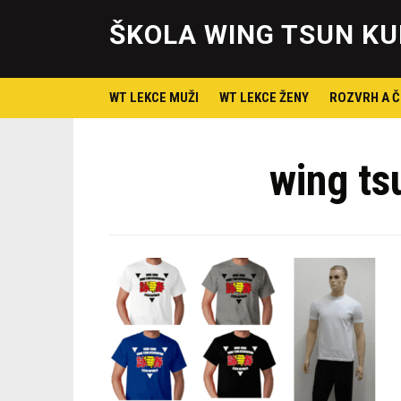
ŠKOLA WING TSUN KU
WT LEKCE MUŽI
WT LEKCE ŽENY
ROZVRH A Č
wing ts