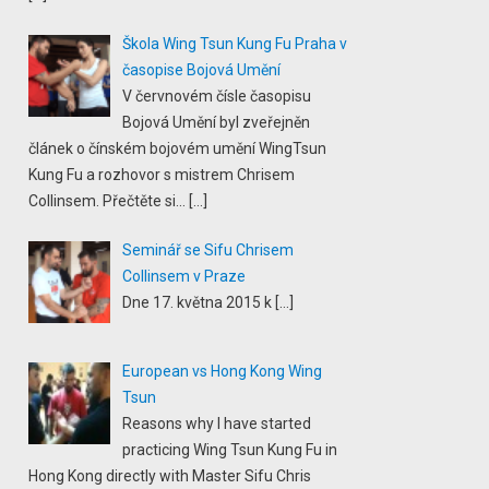
Škola Wing Tsun Kung Fu Praha v
časopise Bojová Umění
V červnovém čísle časopisu
Bojová Umění byl zveřejněn
článek o čínském bojovém umění WingTsun
Kung Fu a rozhovor s mistrem Chrisem
Collinsem. Přečtěte si...
[…]
Seminář se Sifu Chrisem
Collinsem v Praze
Dne 17. května 2015 k
[…]
European vs Hong Kong Wing
Tsun
Reasons why I have started
practicing Wing Tsun Kung Fu in
Hong Kong directly with Master Sifu Chris