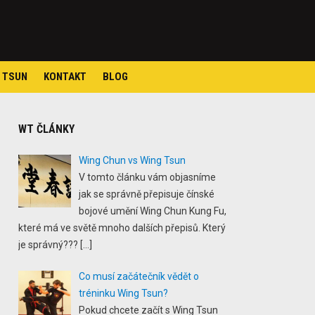
 TSUN
KONTAKT
BLOG
WT ČLÁNKY
Wing Chun vs Wing Tsun
V tomto článku vám objasníme
jak se správně přepisuje čínské
bojové umění Wing Chun Kung Fu,
které má ve světě mnoho dalších přepisů. Který
je správný???
[…]
Co musí začátečník vědět o
tréninku Wing Tsun?
Pokud chcete začít s Wing Tsun