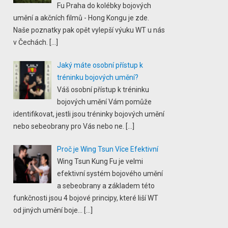
Fu Praha do kolébky bojových
umění a akčních filmů - Hong Kongu je zde.
Naše poznatky pak opět vylepší výuku WT u nás
v Čechách.
[…]
Jaký máte osobní přístup k
tréninku bojových umění?
Váš osobní přístup k tréninku
bojových umění Vám pomůže
identifikovat, jestli jsou tréninky bojových umění
nebo sebeobrany pro Vás nebo ne.
[…]
Proč je Wing Tsun Více Efektivní
Wing Tsun Kung Fu je velmi
efektivní systém bojového umění
a sebeobrany a základem této
funkčnosti jsou 4 bojové principy, které liší WT
od jiných umění boje...
[…]