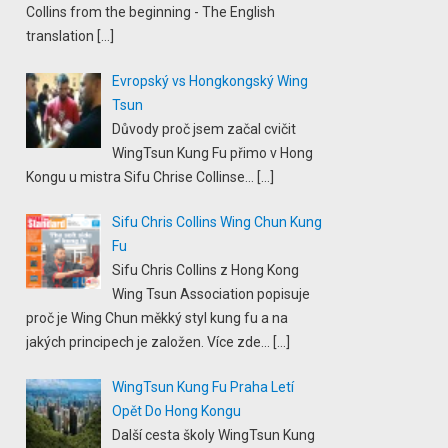
Collins from the beginning - The English
translation
[…]
Evropský vs Hongkongský Wing
Tsun
Důvody proč jsem začal cvičit
WingTsun Kung Fu přimo v Hong
Kongu u mistra Sifu Chrise Collinse...
[…]
Sifu Chris Collins Wing Chun Kung
Fu
Sifu Chris Collins z Hong Kong
Wing Tsun Association popisuje
proč je Wing Chun měkký styl kung fu a na
jakých principech je založen. Více zde...
[…]
WingTsun Kung Fu Praha Letí
Opět Do Hong Kongu
Další cesta školy WingTsun Kung