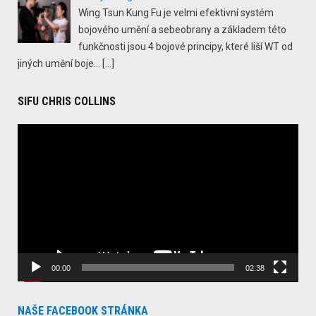
Wing Tsun Kung Fu je velmi efektivní systém
bojového umění a sebeobrany a základem této
funkčnosti jsou 4 bojové principy, které liší WT od
jiných umění boje...
[…]
SIFU CHRIS COLLINS
Video
Player
00:00
02:38
NAŠE FACEBOOK STRÁNKA