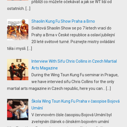
přiblíží co můžete očekávat a jak se WT liší od
ostatních.
[…]
Shaolin Kung Fu Show Praha a Brno
Světová Shaolin Show se po 7 letech vrací do
Prahy a Brna v České republice a oslaví jubilejní
20 leté světové turné. Poznejte mistry ovládání
těla i mysli.
[…]
Interview With Sifu Chris Collins in Czech Martial
Arts Magazine
During the Wing Tsun Kung Fu seminar in Prague,
we have intervied sifu Chris Collins for the only
martial arts magazine in Czech republic, here you can...
[…]
Škola Wing Tsun Kung Fu Praha v časopise Bojová
Umění
V červnovém čísle časopisu Bojová Umění byl
zveřejněn článek o čínském bojovém umění