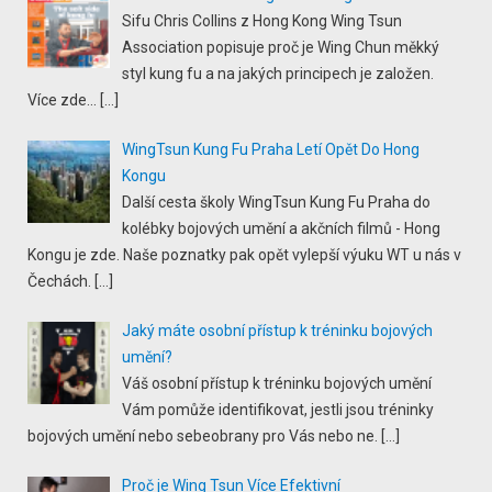
Sifu Chris Collins z Hong Kong Wing Tsun
Association popisuje proč je Wing Chun měkký
styl kung fu a na jakých principech je založen.
Více zde...
[…]
WingTsun Kung Fu Praha Letí Opět Do Hong
Kongu
Další cesta školy WingTsun Kung Fu Praha do
kolébky bojových umění a akčních filmů - Hong
Kongu je zde. Naše poznatky pak opět vylepší výuku WT u nás v
Čechách.
[…]
Jaký máte osobní přístup k tréninku bojových
umění?
Váš osobní přístup k tréninku bojových umění
Vám pomůže identifikovat, jestli jsou tréninky
bojových umění nebo sebeobrany pro Vás nebo ne.
[…]
Proč je Wing Tsun Více Efektivní