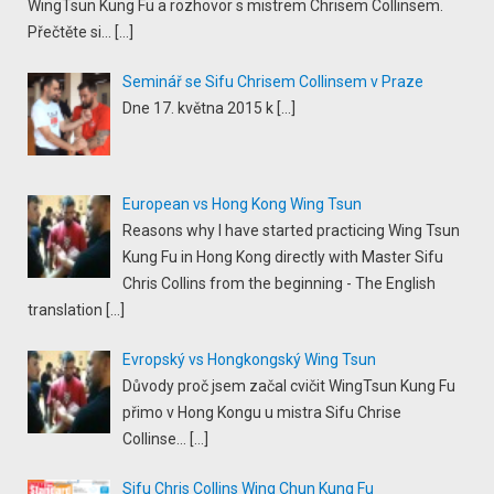
WingTsun Kung Fu a rozhovor s mistrem Chrisem Collinsem.
Přečtěte si...
[…]
Seminář se Sifu Chrisem Collinsem v Praze
Dne 17. května 2015 k
[…]
European vs Hong Kong Wing Tsun
Reasons why I have started practicing Wing Tsun
Kung Fu in Hong Kong directly with Master Sifu
Chris Collins from the beginning - The English
translation
[…]
Evropský vs Hongkongský Wing Tsun
Důvody proč jsem začal cvičit WingTsun Kung Fu
přimo v Hong Kongu u mistra Sifu Chrise
Collinse...
[…]
Sifu Chris Collins Wing Chun Kung Fu