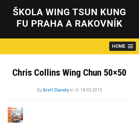
Skip
to
ŠKOLA WING TSUN KUNG
content
FU PRAHA A RAKOVNÍK
HOME
Chris Collins Wing Chun 50×50
By
Brett Slansky
in
18.03.2015