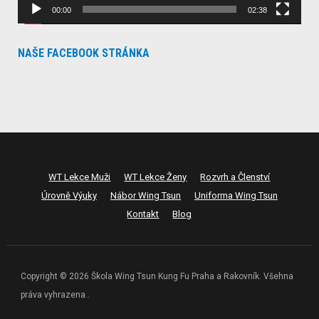
00:00
02:38
NAŠE FACEBOOK STRÁNKA
WT Lekce Muži
WT Lekce Ženy
Rozvrh a Členství
Úrovně Výuky
Nábor Wing Tsun
Uniforma Wing Tsun
Kontakt
Blog
Copyright © 2026 Škola Wing Tsun Kung Fu Praha a Rakovník. Všehna
práva vyhrazena..