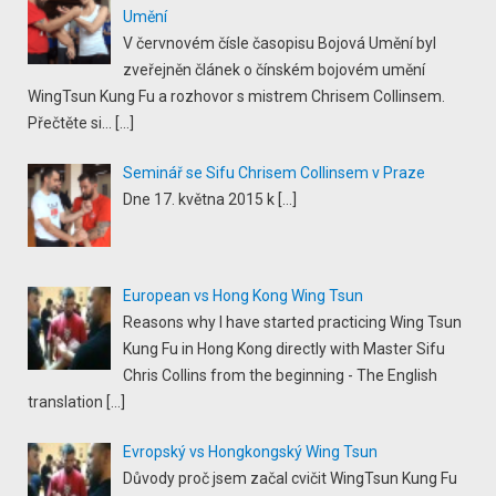
Umění
V červnovém čísle časopisu Bojová Umění byl
zveřejněn článek o čínském bojovém umění
WingTsun Kung Fu a rozhovor s mistrem Chrisem Collinsem.
Přečtěte si...
[…]
Seminář se Sifu Chrisem Collinsem v Praze
Dne 17. května 2015 k
[…]
European vs Hong Kong Wing Tsun
Reasons why I have started practicing Wing Tsun
Kung Fu in Hong Kong directly with Master Sifu
Chris Collins from the beginning - The English
translation
[…]
Evropský vs Hongkongský Wing Tsun
Důvody proč jsem začal cvičit WingTsun Kung Fu