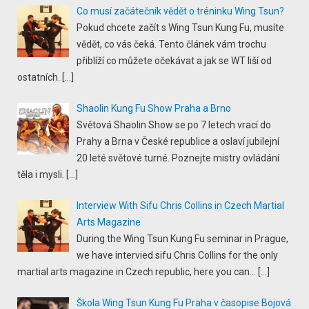
Co musí začátečník vědět o tréninku Wing Tsun?
Pokud chcete začít s Wing Tsun Kung Fu, musíte
vědět, co vás čeká. Tento článek vám trochu
přiblíží co můžete očekávat a jak se WT liší od
ostatních.
[…]
Shaolin Kung Fu Show Praha a Brno
Světová Shaolin Show se po 7 letech vrací do
Prahy a Brna v České republice a oslaví jubilejní
20 leté světové turné. Poznejte mistry ovládání
těla i mysli.
[…]
Interview With Sifu Chris Collins in Czech Martial
Arts Magazine
During the Wing Tsun Kung Fu seminar in Prague,
we have intervied sifu Chris Collins for the only
martial arts magazine in Czech republic, here you can...
[…]
Škola Wing Tsun Kung Fu Praha v časopise Bojová