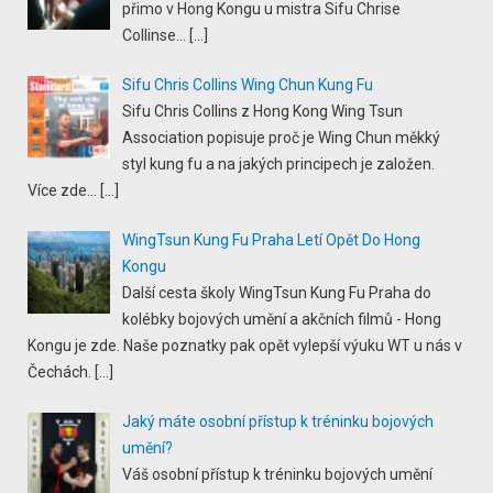
přimo v Hong Kongu u mistra Sifu Chrise
Collinse...
[…]
Sifu Chris Collins Wing Chun Kung Fu
Sifu Chris Collins z Hong Kong Wing Tsun
Association popisuje proč je Wing Chun měkký
styl kung fu a na jakých principech je založen.
Více zde...
[…]
WingTsun Kung Fu Praha Letí Opět Do Hong
Kongu
Další cesta školy WingTsun Kung Fu Praha do
kolébky bojových umění a akčních filmů - Hong
Kongu je zde. Naše poznatky pak opět vylepší výuku WT u nás v
Čechách.
[…]
Jaký máte osobní přístup k tréninku bojových
umění?
Váš osobní přístup k tréninku bojových umění