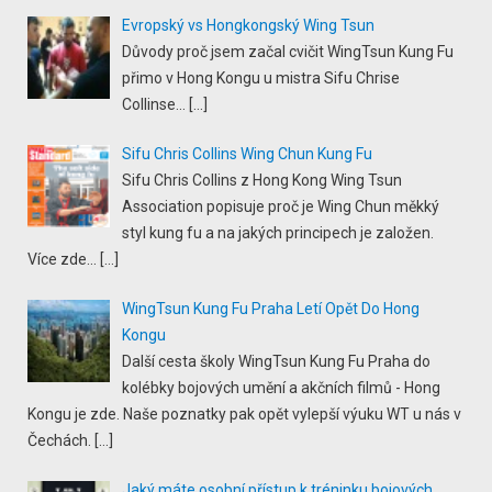
Evropský vs Hongkongský Wing Tsun
Důvody proč jsem začal cvičit WingTsun Kung Fu
přimo v Hong Kongu u mistra Sifu Chrise
Collinse...
[…]
Sifu Chris Collins Wing Chun Kung Fu
Sifu Chris Collins z Hong Kong Wing Tsun
Association popisuje proč je Wing Chun měkký
styl kung fu a na jakých principech je založen.
Více zde...
[…]
WingTsun Kung Fu Praha Letí Opět Do Hong
Kongu
Další cesta školy WingTsun Kung Fu Praha do
kolébky bojových umění a akčních filmů - Hong
Kongu je zde. Naše poznatky pak opět vylepší výuku WT u nás v
Čechách.
[…]
Jaký máte osobní přístup k tréninku bojových