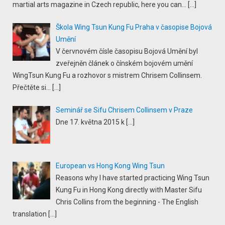
martial arts magazine in Czech republic, here you can...
[…]
Škola Wing Tsun Kung Fu Praha v časopise Bojová
Umění
V červnovém čísle časopisu Bojová Umění byl
zveřejněn článek o čínském bojovém umění
WingTsun Kung Fu a rozhovor s mistrem Chrisem Collinsem.
Přečtěte si...
[…]
Seminář se Sifu Chrisem Collinsem v Praze
Dne 17. května 2015 k
[…]
European vs Hong Kong Wing Tsun
Reasons why I have started practicing Wing Tsun
Kung Fu in Hong Kong directly with Master Sifu
Chris Collins from the beginning - The English
translation
[…]