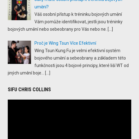
umění?
Váš osobní přístup k tréninku bojových umění
Vám pomůže identifikovat, jestli jsou tréninky
bojových umění nebo sebeobrany pro Vás nebo ne.
[…]
Proč je Wing Tsun Více Efektivní
Wing Tsun Kung Fu je velmi efektivní systém
bojového umění a sebeobrany a základem této
funkčnosti jsou 4 bojové principy, které liší WT od
jiných umění boje...
[…]
SIFU CHRIS COLLINS
Video
Player