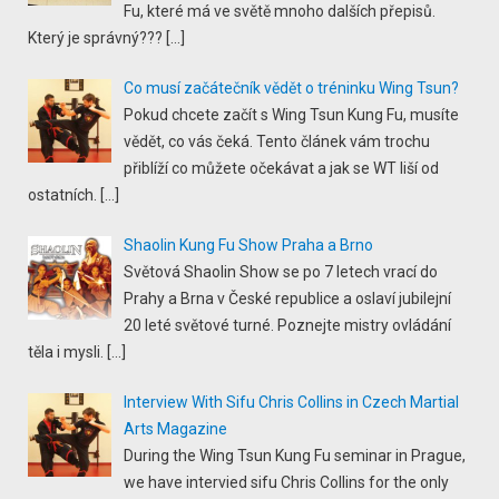
Fu, které má ve světě mnoho dalších přepisů.
Který je správný???
[…]
Co musí začátečník vědět o tréninku Wing Tsun?
Pokud chcete začít s Wing Tsun Kung Fu, musíte
vědět, co vás čeká. Tento článek vám trochu
přiblíží co můžete očekávat a jak se WT liší od
ostatních.
[…]
Shaolin Kung Fu Show Praha a Brno
Světová Shaolin Show se po 7 letech vrací do
Prahy a Brna v České republice a oslaví jubilejní
20 leté světové turné. Poznejte mistry ovládání
těla i mysli.
[…]
Interview With Sifu Chris Collins in Czech Martial
Arts Magazine
During the Wing Tsun Kung Fu seminar in Prague,
we have intervied sifu Chris Collins for the only