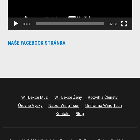
00:00
02:38
NAŠE FACEBOOK STRÁNKA
WT Lekce Muži
WT Lekce Ženy
Rozvrh a Členství
Úrovně Výuky
Nábor Wing Tsun
Uniforma Wing Tsun
Kontakt
Blog