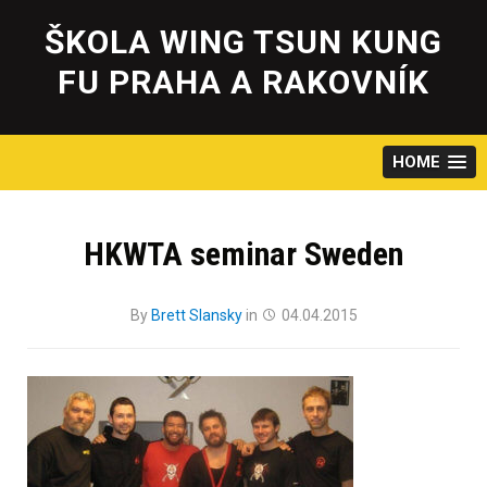
Skip
to
ŠKOLA WING TSUN KUNG
content
FU PRAHA A RAKOVNÍK
HOME
HKWTA seminar Sweden
By
Brett Slansky
in
04.04.2015